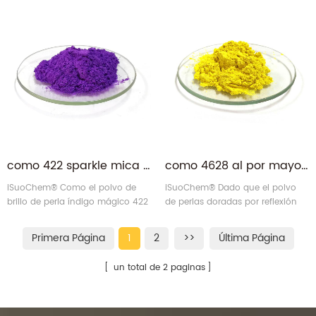
micras, utiliza equipos de
partícula de 10-60 micras, utiliza
producción diseñados por la
un equipo de producción de
propia empresa que son
diseño propio que es respetuoso
respetuosos con el medio
con el medio ambiente y
ambiente y económicamente
económicamente eficiente.
eficientes.
como 422 sparkle mica indigo color polvo de polvo de brillo perla
como 4628 al por mayor una mejor cobertura polvo de polvo de brillo de perla amarilla
iSuoChem® Como el polvo de
iSuoChem® Dado que el polvo
brillo de perla índigo mágico 422
de perlas doradas por reflexión
tiene un tamaño de partícula de
4628 tiene un tamaño de
10-60 micras, utiliza un equipo de
partícula de 10-60 micras, utiliza
Primera Página
1
2
>>
Última Página
producción de diseño propio que
un equipo de producción de
es respetuoso con el medio
diseño propio que es respetuoso
un total de 2 paginas
ambiente y económicamente
con el medio ambiente y
eficiente.
económicamente eficiente.