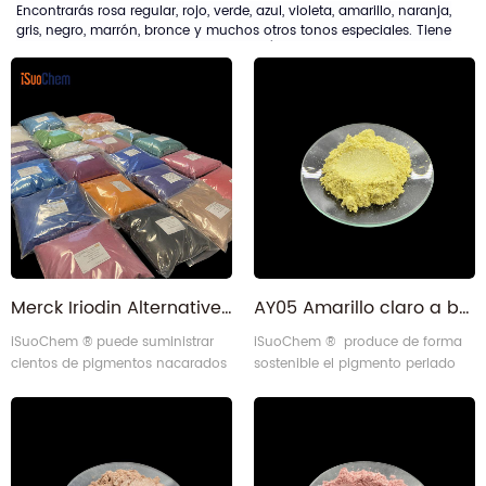
Encontrarás rosa regular, rojo, verde, azul, violeta, amarillo, naranja,
gris, negro, marrón, bronce y muchos otros tonos especiales. Tiene
pigmentos para cosméticos, industria (tintas, recubrimientos y
plásticos), automotriz y más. A algunas personas les gusta llamarlos
en polvo de mica de color o polvo de perla en color.
Merck Iriodin Alternative Pearl lustre Color pigmento nacarado para tinta, pintura, plásticos
AY05 Amarillo claro a base de mica Pearl lustre Pigmento nacarado para pinturas
iSuoChem ® puede suministrar
iSuoChem ® produce de forma
cientos de pigmentos nacarados
sostenible el pigmento perlado
en polvo con efecto coloreado
amarillo claro AY05 con equipos
que pueden ser equivalentes al
de fabricación propia, que ofrece
pigmento nacarado de color
colores vivos y fiabilidad para
Merck Iriodin.
diversas aplicaciones.