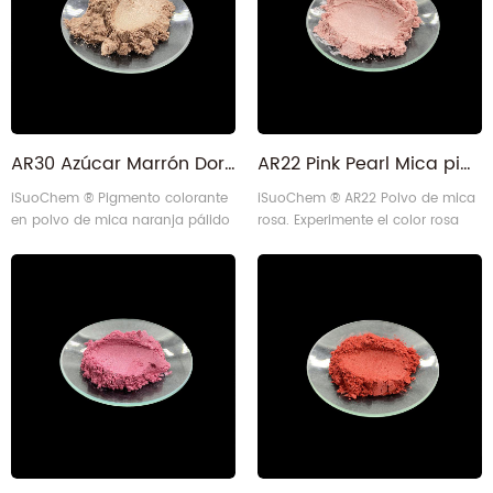
AR30 Azúcar Marrón Dorado Playa Naranja Pálido Pigmento Colorante en Polvo
AR22 Pink Pearl Mica pigmento en polvo para labios
iSuoChem ® Pigmento colorante
iSuoChem ® AR22 Polvo de mica
en polvo de mica naranja pálido
rosa. Experimente el color rosa
AR30. Experimenta el ligero brillo
intenso y el rendimiento uniforme
nacarado del color naranja y un
con un tamaño de partícula de
rendimiento constante con un
10 a 60 micras. Fabricado de
tamaño de partícula de 10 a 60
forma sostenible con nuestro
micras. Este tono naranja pálido
equipo de diseño propio, es
es similar a Sugar Golden, Golden
perfecto para muchas
Beach o Dusty Rose Blush Mica
aplicaciones.
Powder. Algunos pigmentos
colorantes de mica Bronze Brown
(marró7