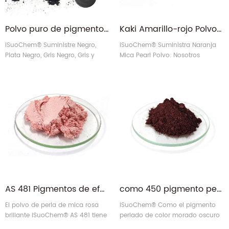
Polvo puro de pigmento de mica de perlas negra negra pura para el piso epoxi
Kaki Amarillo-rojo Polvo de pigmento de mica de perlas naranja de fuego de azafrán
iSuoChem® Suministre Negro,
iSuoChem® Suministra Naranja
Plata Negro, Gris Negro, Gris y
Mica Pearl Polvo. Nosotros
Plata Gris Mica Pearl Polvo.
nosotros También puede
suministrar otras series naranjas
diferentes, como color naranja de
fuego, coordina anaranjada kaki,
color naranja de azafrán y rojo
amarillo PIGMENT DE PEARL MICA
Polvo.
AS 481 Pigmentos de efecto perla rosa brillante personalizados para pintura
como 450 pigmento perlado de color púrpura intenso muy cromático
El polvo de perla de mica rosa
iSuoChem® Como el pigmento
brillante iSuoChem® AS 481 tiene
perlado de color morado oscuro
un tamaño de partícula de 10-60
450 tiene un tamaño de