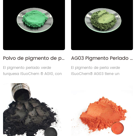
fiabilidad para múltiples
Fabricado de forma sostenible
aplicaciones.
con nuestro equipo de diseño
propio, es perfecto para muchas
aplicaciones.
Polvo de pigmento de perla de mica verde turquesa AG10 para manualidades de papel y más
AG03 Pigmento Perlado Mica Verde Coloreado para papel
El pigmento perlado verde
El pigmento de perla verde
turquesa iSuoChem ® AG10, con
iSuoChem® AG03 tiene un
un tamaño de partícula de 10 a
tamaño de partícula de 10-60
60 micras, se crea de forma
micrones, utiliza equipos de
sostenible con equipos de diseño
producción de diseño propio que
propio. Ideal para muchas
son amigables con el medio
aplicaciones, ofrece un color
ambiente y económicamente
verde vibrante y un rendimiento
eficientes.
confiable.