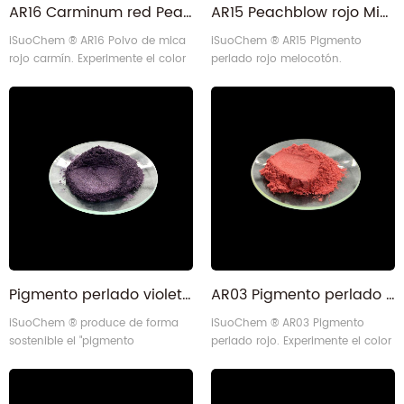
AR16 Carminum red Pearlescent lustre Mica en polvo para cueros
AR15 Peachblow rojo Mica Pearl Pigmento para inyecciones
iSuoChem ® AR16 Polvo de mica
iSuoChem ® AR15 Pigmento
rojo carmín. Experimente el color
perlado rojo melocotón.
rojo carmín vivo y el rendimiento
Experimente el color rojo intenso
uniforme con un tamaño de
y el rendimiento uniforme con un
partícula de 10 a 60 micras.
tamaño de partícula de 10 a 60
Fabricado de forma sostenible
micras. Fabricado de forma
con nuestro equipo de diseño
sostenible con nuestro equipo de
propio, es perfecto para muchas
diseño propio, es perfecto para
aplicaciones.
muchas aplicaciones.
Pigmento perlado violeta AV01 de alta calidad para cosméticos
AR03 Pigmento perlado rojo metálico de mica de color premium para revestimiento
iSuoChem ® produce de forma
iSuoChem ® AR03 Pigmento
sostenible el "pigmento
perlado rojo. Experimente el color
nacarado" AV01 Violet con
rojo intenso y el rendimiento
equipos de fabricación propia, lo
uniforme con un tamaño de
que proporciona colores vivos y
partícula de 10 a 60 micras.