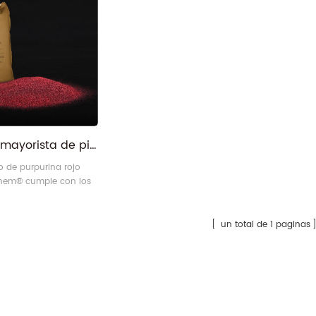
Fábrica mayorista de pigmentos de purpurina rojo rubí sin BPA
o de purpurina rojo
Chem® cumple con los
 internacionales SGS,
KO-TEX Standard 100.
cante líder de
un total de 1 paginas
brillantes en China,
 tiene la
lidad de suministrar
brillantes en polvo de
d.
Venta al por mayor de aluminato de estroncio azul-verde que brilla en el polvo oscuro
fabricante de pigmento perlado blanco plateado de mica de rutilo fino con base de plata esterlina