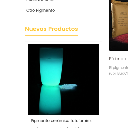
Otro Pigmento
Nuevos Productos
El pigment
rubí iSuo
estándares
REACH y OE
Como fabri
pigmentos 
iSuoChem®
responsabi
pigmentos 
alta calida
dt pigmento luminiscente colorante verde fluorescente
Pigmento cerámico fotoluminiscente azul-verde que brilla en la oscuridad