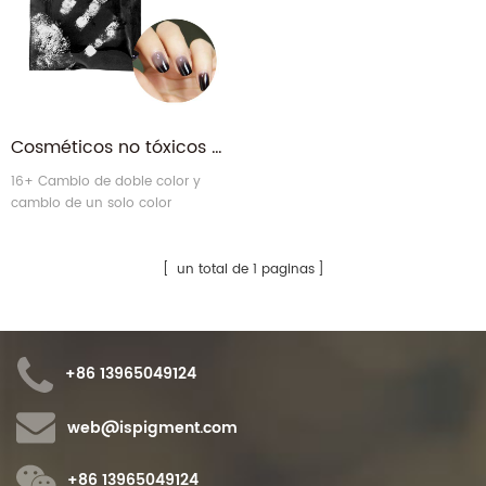
Cosméticos no tóxicos de alta pureza precio claro Thermocromic Polvo de pigmento en cosméticos para las uñas.
16+ Cambio de doble color y
cambio de un solo color
Thermocromic polvo.
un total de 1 paginas
+86 13965049124
web@ispigment.com
+86 13965049124