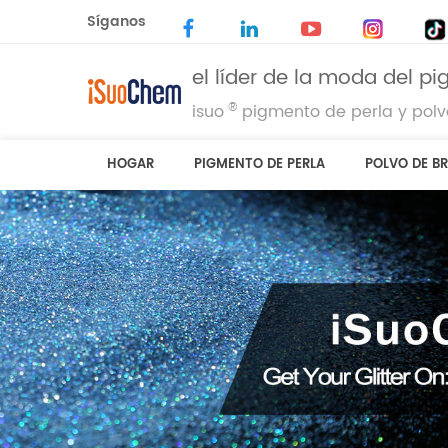
Síganos
el líder de la moda del p
®
isuo
pigmento de perla y polvo
HOGAR
PIGMENTO DE PERLA
POLVO DE BR