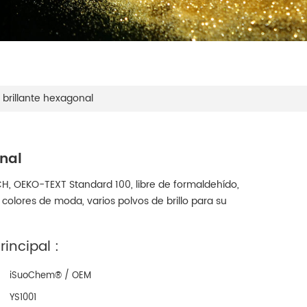
a brillante hexagonal
onal
CH, OEKO-TEXT Standard 100, libre de formaldehído,
, colores de moda, varios polvos de brillo para su
incipal :
iSuoChem® / OEM
YS1001