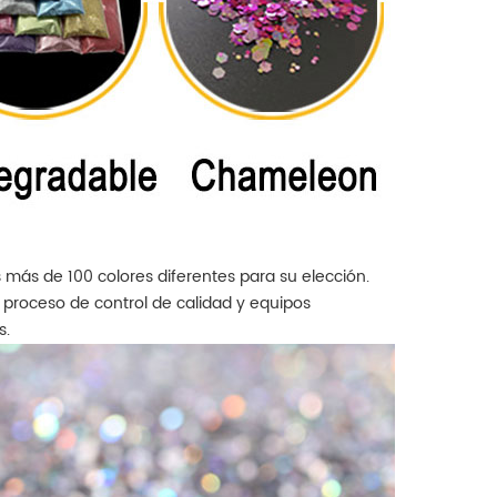
tente a altas temperaturas,
magnético ópticamente variable
s de moda, varios polvos de
(OVMP) .
rillo para su elección.
más de 100 colores diferentes para su elección.
 proceso de control de calidad y equipos
s.