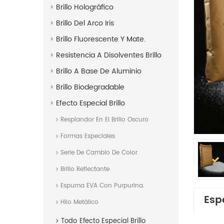
Brillo Holográfico
Brillo Del Arco Iris
Brillo Fluorescente Y Mate.
Resistencia A Disolventes Brillo
Brillo A Base De Aluminio
Brillo Biodegradable
Efecto Especial Brillo
Resplandor En El Brillo Oscuro
Formas Especiales
Serie De Cambio De Color
Brillo Reflectante
Espuma EVA Con Purpurina.
Esp
Hilo Metálico
Todo
Efecto Especial Brillo