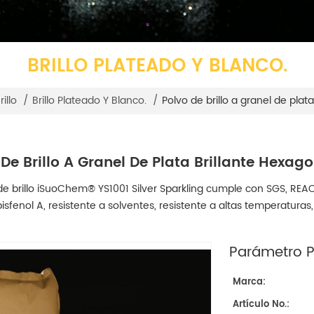
BRILLO PLATEADO Y BLANCO.
Polvo de brillo a granel de plat
illo
/
Brillo Plateado Y Blanco.
/
 De Brillo A Granel De Plata Brillante Hexag
 de brillo iSuoChem® YS1001 Silver Sparkling cumple con SGS, REA
bisfenol A, resistente a solventes, resistente a altas temperaturas
Parámetro Pr
Marca:
Artículo No.: