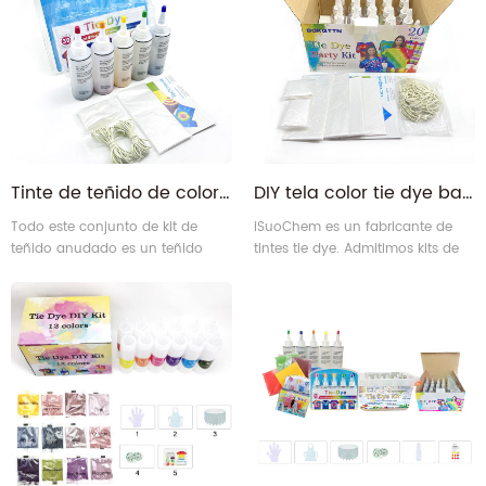
Tinte de teñido de color de fibra DIY para telas, ropa, zapatos, camisas
DIY tela color tie dye bandhnu plangi fibra reactiva Tie dye tinte con botellas exprimibles
Todo este conjunto de kit de
iSuoChem es un fabricante de
teñido anudado es un teñido
tintes tie dye. Admitimos kits de
anudado directo y rápido, que
tinte de corbata personalizados
también se denomina teñido
con logotipo personalizado, que
anudado, polvo de teñido
incluyen caja de color, caja de
anudado, bandhu o plangi.
plástico, paquete de tarjeta de
ampolla.