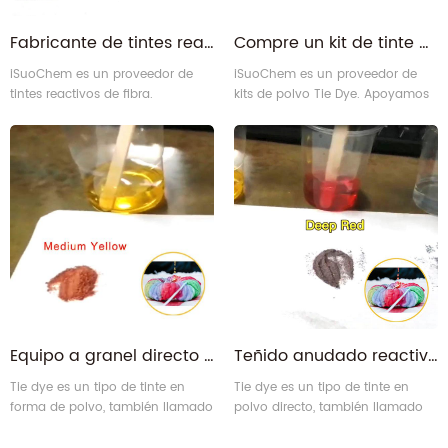
Fabricante de tintes reactivos de fibra tie dye a precio mayorista para teñido anudado
Compre un kit de tinte de corbata permanente personalizado con logotipo a precio mayorista
iSuoChem es un proveedor de
iSuoChem es un proveedor de
tintes reactivos de fibra.
kits de polvo Tie Dye. Apoyamos
Apoyamos en el kit de tinte de
en el kit de tinte de corbata
corbata personalizado con
personalizado con logotipo
logotipo personalizado, que
personalizado, que incluye caja
incluye caja de color, caja de
de color, caja de plástico,
plástico, paquete de tarjeta de
paquete de tarjeta de ampolla.
ampolla.
Equipo a granel directo rápido tie-dye tejido tie dye en polvo para pintura DIY
Teñido anudado reactivo de fibra multicolor al por mayor para ropa de camisas
Tie dye es un tipo de tinte en
Tie dye es un tipo de tinte en
forma de polvo, también llamado
polvo directo, también llamado
tinte reactivo de fibra, Bandhnu o
tinte reactivo de fibra. Como
Plangi. Como técnica tradicional
técnica tradicional de teñido a