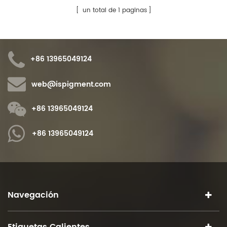
de teñido a mano, el teñido
mano, el teñido anudado es un
un total de 1 paginas
anudado es un método de
método de teñido en el que el
teñido en el que el tejido se liga
tejido se liga parcialmente
parcialmente durante el teñido
durante el teñido para que no se
para que no se pueda teñir.
pueda teñir.
+86 13965049124
web@ispigment.com
+86 13965049124
+86 13965049124
Navegación