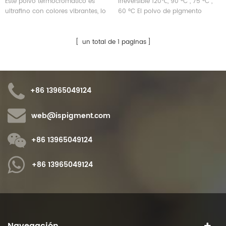
Este polvo termocromático es
Irreversible 120℃, 90 °C , 75 °C ,
ultrafino con colores vibrantes, lo
60 °C El polvo de pigmento
que significa que es ideal para
termocrómico se puede
mezclar y disolver en una
personalizar en muchos colores
variedad de medios, como
del mercado.
un total de 1 paginas
pintura, pegamento, esmalte de
uñas, limo, etc.
+86 13965049124
web@ispigment.com
+86 13965049124
+86 13965049124