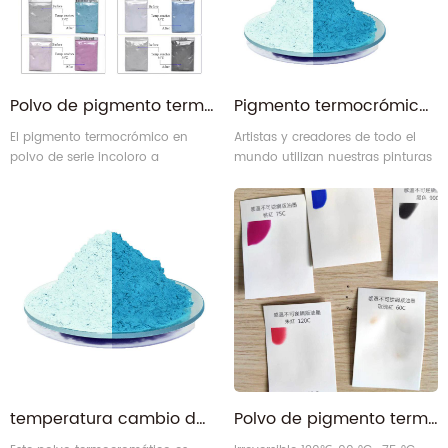
Polvo de pigmento termocrómico de material de color de cambio de temperatura reversible de incoloro a coloreado
Pigmento termocrómico de pigmento sensible al calor para esmalte de cerámica
El pigmento termocrómico en
Artistas y creadores de todo el
polvo de serie incoloro a
mundo utilizan nuestras pinturas
coloreado es un pigmento en
y polvos para sus proyectos.
microcápsula que cambia de
Utilizable en cualquier medio
color repetidamente a medida
transparente, nuestros clientes
que la temperatura sube y baja.
han creado fundiciones de
resina, pinturas de lienzo
activadas por calor, limo mágico
y más.
temperatura cambio de color pigmento proveedores de pigmentos termocrómicos
Polvo de pigmento termocrómico irreversible de alta temperatura (60, 75, 90 y 120 grados Celsius)