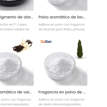
oler el pigmento de olor sensible con varias fragancias
Polvo aromático de lavanda | Materiales aromáticos de lavanda francesa encapsulados
ficación en71-3 para
Aditivos en polvo con fragancia
 la buena calidad de
de lavanda para tintas, pinturas,
ales fragantes.
plásticos y cosméticos.
Polvo aromático de vainilla | Fábrica de polvos aromáticos de vainilla al por mayor
Fragancia en polvo de ciprés | Fragancia en polvo para tintas de pintura y fabricación de plásticos
n polvo con fragancia
Aditivos en polvo con fragancia
a microencapsulados
de ciprés microencapsulados