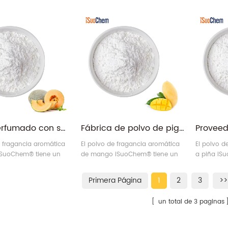
y cosméticos.
para tintas, pinturas, plásticos y
para tinta,
cosméticos.
cosmético
Polvo perfumado con sabor a pigmento de fragancia de melón
Fábrica de polvo de pigmento de fragancia aromática de mango
e fragancia aromática
El polvo de fragancia aromática
El polvo 
iSuoChem® tiene un
de mango iSuoChem® tiene un
a piña iS
fragancia duradero.
efecto de fragancia duradero.
efecto de 
Primera Página
1
2
3
>>
un total de 3 paginas