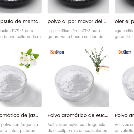
microcápsula de menta fragancia aromática en polvo pigmento
polvo al por mayor del pigmento de la fragancia de la categoría alimenticia del olor de la flor
icación EN71-3 para
sgs, certificación en71-3 para
sgs, certi
 la buena calidad de m
garantizar la buena calidad de
garantizar
romático int. .
los materiales fragantes.
los materi
Polvo aromático de jazmín | Polvo aromático de flores a granel para pajitas desechables
Polvo aromático de eucalipto | Aditivos especiales de aroma a mentol
n polvo con fragancia
Aditivos en polvo con fragancia
Aditivos e
ara tintas, pinturas,
de eucalipto microencapsulados
de vainill