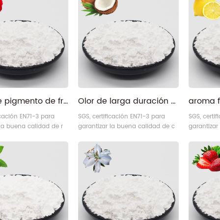
polvo de pigmento de fragancia ultra rosa
Olor de larga duración olor a leche de coco fragancia pigmento
icación EN71-3 para
SGS, certificación EN71-3 para
SGS, certi
 la buena calidad de r
garantizar la buena calidad de c
garantizar
e fragancia .
pigmento de la fragancia de
Emon frag
leche de coco .