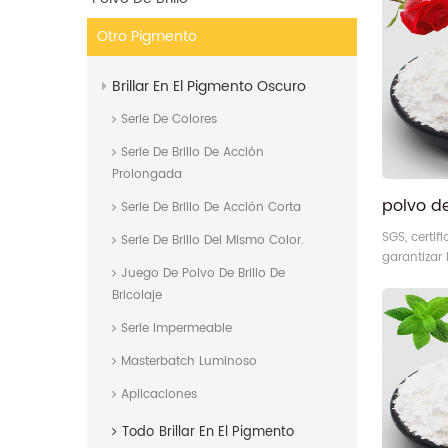
Otro Pigmento
Brillar En El Pigmento Oscuro
Serie De Colores
Serie De Brillo De Acción
Prolongada
Serie De Brillo De Acción Corta
SGS, certif
Serie De Brillo Del Mismo Color.
garantizar
Juego De Polvo De Brillo De
pigmento d
Bricolaje
Serie Impermeable
Masterbatch Luminoso
Aplicaciones
Todo
Brillar En El Pigmento