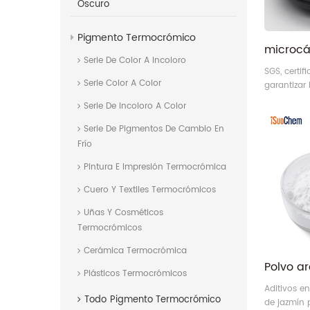
Oscuro
Pigmento Termocrómico
Serie De Color A Incoloro
SGS, certif
Serie Color A Color
garantizar
pigmento a
Serie De Incoloro A Color
Serie De Pigmentos De Cambio En
Frío
Pintura E Impresión Termocrómica
Cuero Y Textiles Termocrómicos
Uñas Y Cosméticos
Termocrómicos
Cerámica Termocrómica
Plásticos Termocrómicos
Aditivos e
Todo
Pigmento Termocrómico
de jazmín p