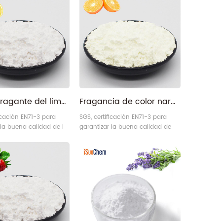
aroma fragante del limón pigmento
Fragancia de color naranja con aromas afrutados.
ficación EN71-3 para
SGS, certificación EN71-3 para
 la buena calidad de l
garantizar la buena calidad de
ante aroma pigmento .
gama de materiales de fragancia
.