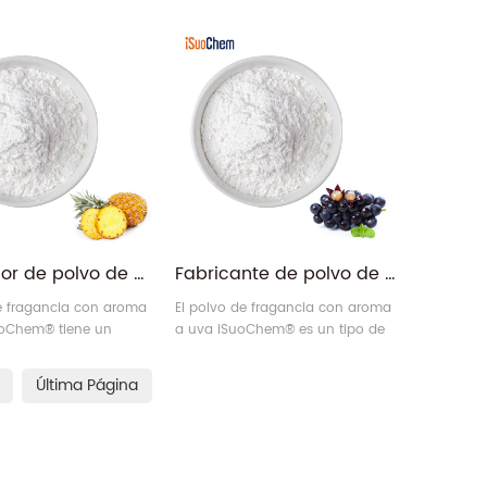
 pintura, plásticos y
para tinta, pintura, plásticos y
s.
cosméticos.
Proveedor de polvo de pigmento con fragancia perfumada de fruta tropical y piña
Fabricante de polvo de fragancia con sabor a uva de fruta
de fragancia con aroma
El polvo de fragancia con aroma
uoChem® tiene un
a uva iSuoChem® es un tipo de
fragancia duradero.
pigmento en polvo con olor a
fruta. Tiene un efecto de
Última Página
fragancia duradera.