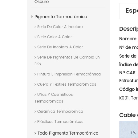
Oscuro
Esp
Pigmento Termocrómico
Serie De Color A Incoloro
Descri
Serie Color A Color
Nombre d
Nº de mo
Serie De Incoloro A Color
Serie de
Serie De Pigmentos De Cambio En
Índice de
Frío
N.º CAS:
Pintura E Impresión Termocrómica
Estructu
Cuero Y Textiles Termocrómicos
Código i
Uñas Y Cosméticos
K001,
To
Termocrómicos
Cerámica Termocrómica
Cable 
Plásticos Termocrómicos
Todo
Pigmento Termocrómico