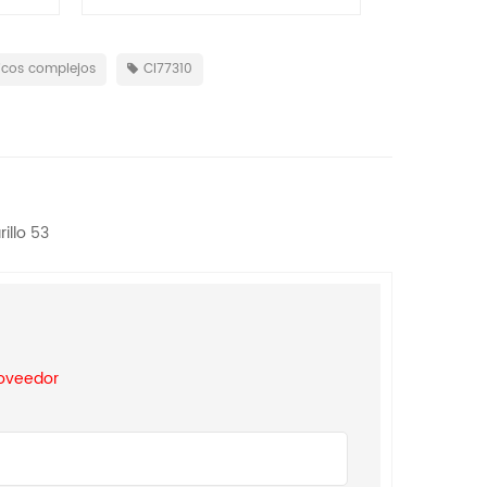
vanadato de bismuto
amarillo de las ferritas 
del amarillo 119
icos complejos
CI77310
illo 53
roveedor