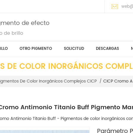
web@
igmento de efecto
 de brillo
ILLO
OTRO PIGMENTO
SOLICITUD
DESCARGAS
S DE COLOR INORGÁNICOS COMPL
CICP Cromo An
igmentos De Color Inorgánicos Complejos CICP
/
Cromo Antimonio Titanio Buff Pigmento Mar
omo Antimonio Titanio Buff - Pigmentos de color inorgánicos co
Parámetro Pr