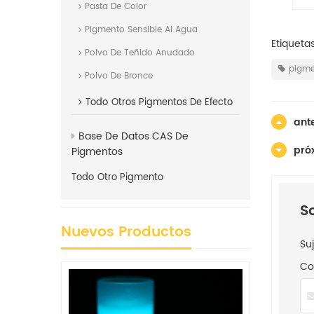
Pasta De Color
7
cobalto
compuestos i
Pigmento Sensible Al Agua
Etiquetas
Polvo De Teñido Anudado
pigme
Polvo De Bronce
Todo
Otros Pigmentos De Efecto
ante
Base De Datos CAS De
pró
Pigmentos
Todo
Otro Pigmento
S
Nuevos Productos
Suj
Co