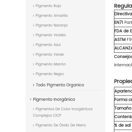
Regula
Pigmento Rojo
Directiv
Pigmento Amarillo
EN7
1
Par
Pigmento Naranja
FDA de E
Pigmento Violeta
ASTM
F9
Pigmento Azul
ALCANZ
Pigmento Verde
Consejos
internaci
Pigmento Marrón
Pigmento Negro
Propie
Todo
Pigmento Organico
Aparienc
Pigmento Inorgánico
Forma cr
Tamaño 
Pigmentos De Color Inorgánicos
Complejos CICP
Conteni
% de sal
Pigmento De Óxido De Hierro