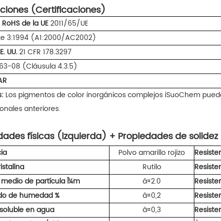
ciones (Certificaciones)
a RoHS de la UE
2011/65/UE
te 3:1994 (A1:2000/AC2002)
E. UU.
21 CFR 178.3297
63-08 (Cláusula 4.3.5)
AR
:
Los pigmentos de color inorgánicos complejos iSuoChem puede
onales anteriores.
dades físicas (izquierda) + Propiedades de solide
ia
Polvo amarillo rojizo
Resisten
istalina
Rutilo
Resisten
medio de partícula Î¼m
â¤2.0
Resiste
do de humedad %
â¤0,2
Resiste
 soluble en agua
â¤0,3
Resisten