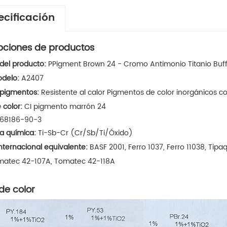
ecificación
pciones de productos
el producto:
P
Pigment Brown 24 - Cromo Antimonio Titanio Buff 
delo:
A2407
 pigmentos:
Resistente al calor
Pigmentos de color inorgánicos 
 color:
CI pigmento marrón 24
68186-90-3
ra química:
Ti-Sb-Cr (Cr/Sb/Ti/Óxido)
nternacional equivalente:
BASF 2001, Ferro 1037,
Ferro 11038,
Tipa
matec 42-107A,
Tomatec 42-118A
de color