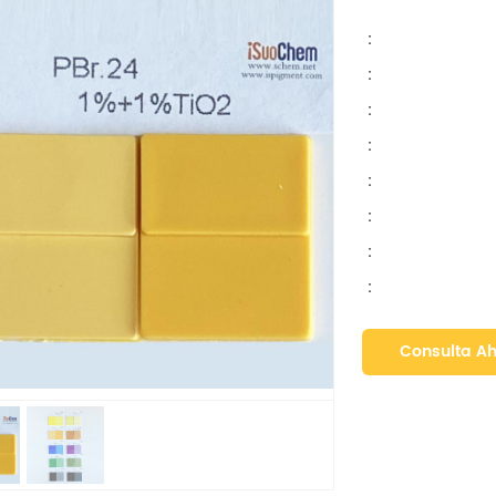
:
:
:
:
:
:
:
:
Consulta A