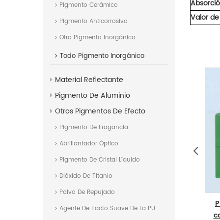
Absorció
Pigmento Cerámico
Valor de
Pigmento Anticorrosivo
Otro Pigmento Inorgánico
Todo
Pigmento Inorgánico
Material Reflectante
Pigmento De Aluminio
Otros Pigmentos De Efecto
Pigmento De Fragancia
Abrillantador Óptico
Pigmento De Cristal Líquido
Dióxido De Titanio
Polvo De Repujado
de
Pigmento de color inorgánico
Violeta de coba
Agente De Tacto Suave De La PU
complejo 50 Verde titanato de
los pigmen