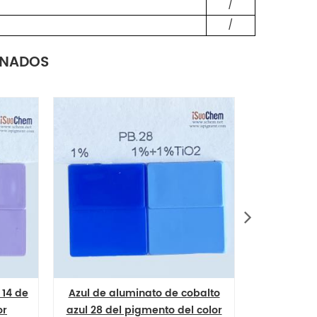
/
/
ONADOS
Complejo CICP pigmento de
El color inorgánico comp
color inorgánico amarillo 184
pigmento CICP pigme