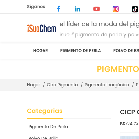
Síganos
el líder de la moda del p
®
isuo
pigmento de perla y polvo
HOGAR
PIGMENTO DE PERLA
POLVO DE BR
PIGMENTO
Hogar
/
Otro Pigmento
/
Pigmento Inorgánico
/
P
Categorias
CICP 
BRr24 Cr
Pigmento De Perla
Polvo De Brillo