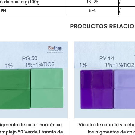
n de aceite g/100g
16-25
/
 PH
6-9
/
PRODUCTOS RELACI
lto violeta 14 de
Azul de aluminato de cobalto
tos de color
azul 28 del pigmento del color