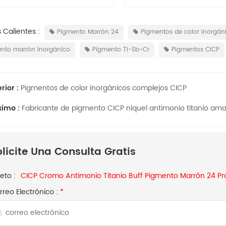
norgánicos CICP
del compuesto inorgánico CICP
 Calientes :
Pigmento Marrón 24
Pigmentos de color inorgán
nto marrón inorgánico
Pigmento Ti-Sb-Cr
Pigmentos CICP
rior :
Pigmentos de color inorgánicos complejos CICP
ximo :
Fabricante de pigmento CICP níquel antimonio titanio amar
olicite Una Consulta Gratis
eto :
CICP Cromo Antimonio Titanio Buff Pigmento Marrón 24 P
rreo Electrónico :
*