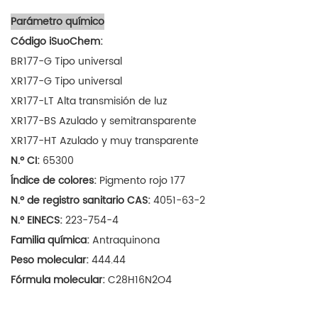
Parámetro químico
Código iSuoChem:
BR177-G Tipo universal
XR177-G Tipo universal
XR177-LT Alta transmisión de luz
XR177-BS Azulado y semitransparente
XR177-HT Azulado y muy transparente
N.º CI:
65300
Índice de colores:
Pigmento rojo 177
N.º de registro sanitario CAS:
4051-63-2
N.º EINECS:
223-754-4
Familia química:
Antraquinona
Peso molecular:
444.44
Fórmula molecular:
C28H16N2O4