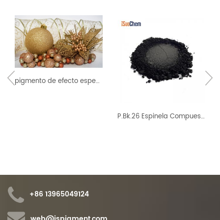
pigmento de efecto especial para decoraciones
P.Bk.26 Espinela Compuesto inorgánico Ferromanganeso Pigmento Manganeso hierro negro
+86 13965049124
web@ispigment.com