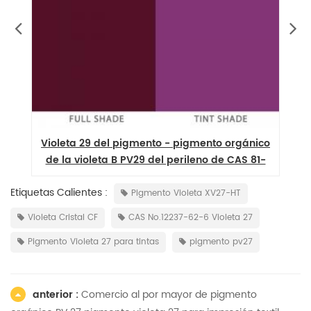
Violeta 29 del pigmento - pigmento orgánico
P
de la violeta B PV29 del perileno de CAS 81-
33-4
Etiquetas Calientes :
Pigmento Violeta XV27-HT
Violeta Cristal CF
CAS No.12237-62-6 Violeta 27
Pigmento Violeta 27 para tintas
pigmento pv27
anterior :
Comercio al por mayor de pigmento