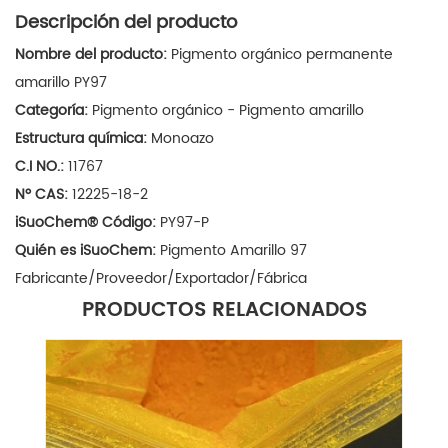
Descripción del producto
Nombre del producto:
Pigmento orgánico permanente
amarillo PY97
Categoría:
Pigmento orgánico - Pigmento amarillo
Estructura química:
Monoazo
C.I NO.:
11767
Nº CAS:
12225-18-2
iSuoChem
®
Código:
PY97-P
Quién es iSuoChem:
Pigmento Amarillo 97
Fabricante/Proveedor/Exportador/Fábrica
PRODUCTOS RELACIONADOS