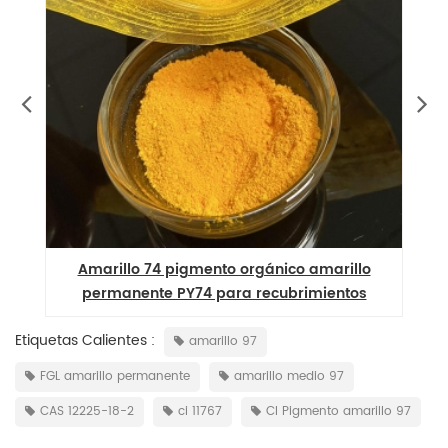
Amarillo 74 pigmento orgánico amarillo
permanente PY74 para recubrimientos
Etiquetas Calientes :
amarillo 97
FGL amarillo permanente
amarillo medio 97
CAS 12225-18-2
ci 11767
CI Pigmento amarillo 97