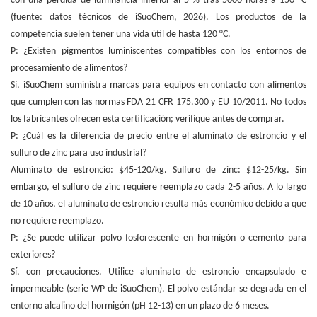
con una pérdida de luminancia inferior al 5 % tras 5000 horas a 150 °C
(fuente: datos técnicos de iSuoChem, 2026). Los productos de la
competencia suelen tener una vida útil de hasta 120 °C.
P: ¿Existen pigmentos luminiscentes compatibles con los entornos de
procesamiento de alimentos?
Sí, iSuoChem suministra marcas para equipos en contacto con alimentos
que cumplen con las normas FDA 21 CFR 175.300 y EU 10/2011. No todos
los fabricantes ofrecen esta certificación; verifique antes de comprar.
P: ¿Cuál es la diferencia de precio entre el aluminato de estroncio y el
sulfuro de zinc para uso industrial?
Aluminato de estroncio: $45-120/kg. Sulfuro de zinc: $12-25/kg. Sin
embargo, el sulfuro de zinc requiere reemplazo cada 2-5 años. A lo largo
de 10 años, el aluminato de estroncio resulta más económico debido a que
no requiere reemplazo.
P: ¿Se puede utilizar polvo fosforescente en hormigón o cemento para
exteriores?
Sí, con precauciones. Utilice aluminato de estroncio encapsulado e
impermeable (serie WP de iSuoChem). El polvo estándar se degrada en el
entorno alcalino del hormigón (pH 12-13) en un plazo de 6 meses.